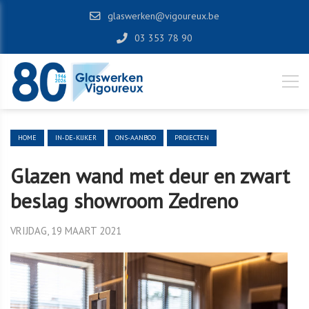
glaswerken@vigoureux.be
03 353 78 90
HOME
IN-DE-KIJKER
ONS-AANBOD
PROJECTEN
Glazen wand met deur en zwart
beslag showroom Zedreno
VRIJDAG, 19 MAART 2021