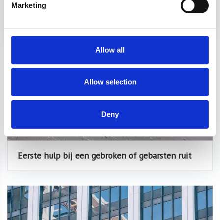
Nog nauwkeuriger en sneller opmeten met
Marketing
nieuwe Proliner meettoestel
Allow all
Allow selection
Deny
Eerste hulp bij een gebroken of gebarsten ruit