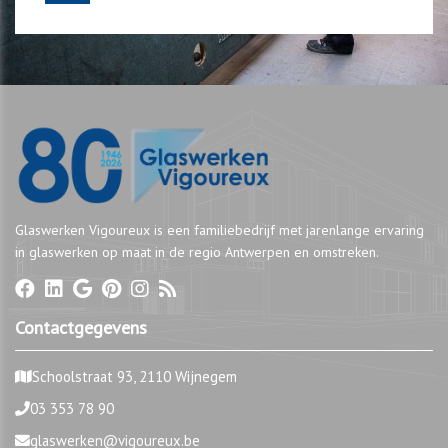
Glaswerken Vigoureux is een familiebedrijf met jarenlange ervaring
in glaswerken op maat in de regio Antwerpen en omstreken.
Contactgegevens
Schoolstraat 93, 2110 Wijnegem
03 353 78 90
glaswerken@vigoureux.be