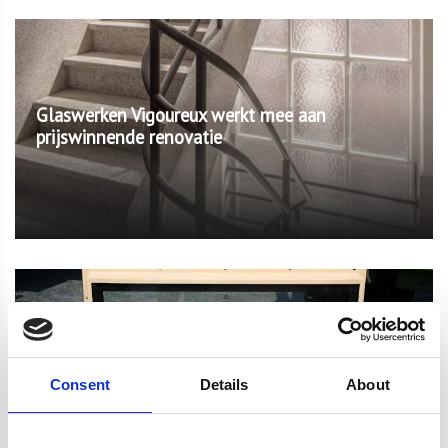
Glaswerken Vigoureux werkt mee aan
prijswinnende renovatie
Veiligheidsglas als bescherming tegen inbraak
Consent
Details
About