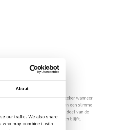
end glas?
About
 snel voor oververhitting zorgen, zeker wanneer
chijnt. Zonwerende beglazing is dan een slimme
onwerende coating wordt een groot deel van de
se our traffic. We also share
wijl natuurlijk daglicht behouden blijft.
ers who may combine it with