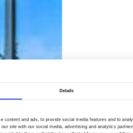
Glaswerken Vigoureux
Wat is zonwer
Details
Tijdens de zomer kan de zon al
ze meerdere uren op je ramen s
keuze. Dankzij een speciale z
e content and ads, to provide social media features and to analy
zonnewarmte tegengehouden, ter
 our site with our social media, advertising and analytics partn