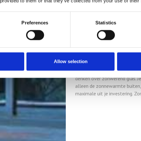
 provided to them or that they’ve collected from your use of their
Dit type warmtewerend glas z
vermindert de nood aan airco. A
klassiek zonwerend isolatieglas
Preferences
Statistics
maximaal wil isoleren en tegel
De zonwerende coating van het
woning en je comfortwensen. Zo
spiegelende ramen.
Allow selection
Ga je je bestaande ramen isole
denken over zonwerend glas. Je 
alleen de zonnewarmte buiten, 
maximale uit je investering. Zo