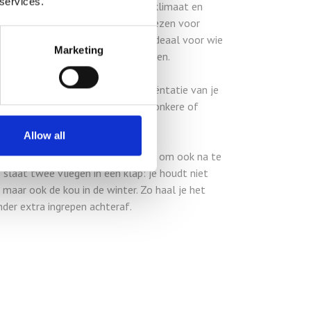
 services.
orgt voor een aangenamer binnenklimaat en
fhankelijk van je situatie kan je kiezen voor
 of zelfs zonwerend triple glas, ideaal voor wie
Marketing
ijk de zon onder controle wil houden.
 glas wordt afgestemd op de oriëntatie van je
 blijft het binnen koel, zonder donkere of
Allow all
ren? Dan is dit het ideale moment om ook na te
slaat twee vliegen in één klap: je houdt niet
maar ook de kou in de winter. Zo haal je het
nder extra ingrepen achteraf.